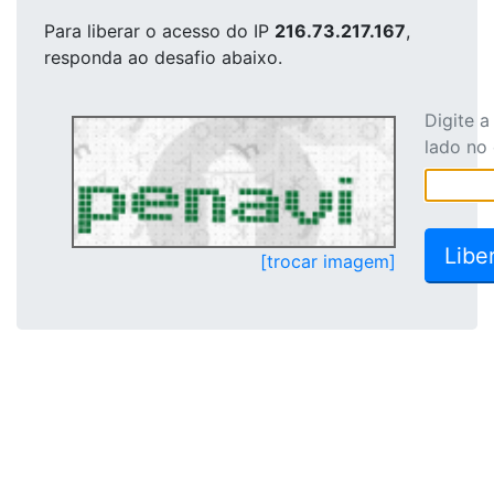
Para liberar o acesso
do IP
216.73.217.167
,
responda ao desafio abaixo.
Digite 
lado no
[trocar imagem]