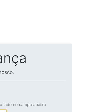
ança
nosco.
ao lado no campo abaixo