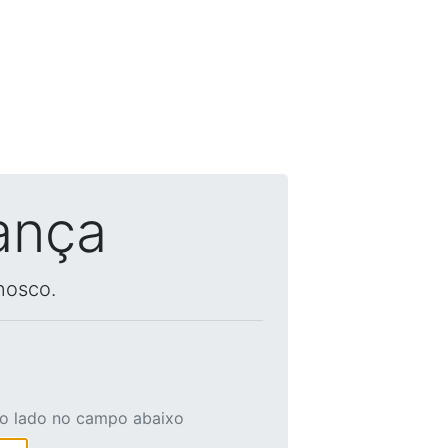
ança
nosco.
ao lado no campo abaixo