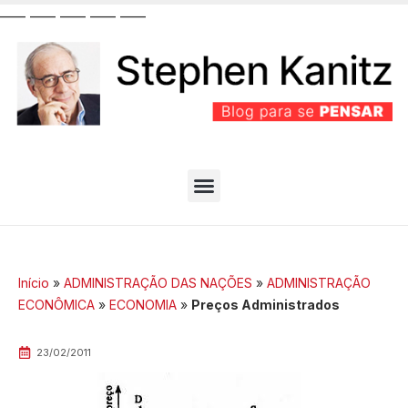
__
__
__
__
__
__
__
__
__
__
PARTIDO BEM EFICIENTE
MELHORES ARTIGOS
Início
»
ADMINISTRAÇÃO DAS NAÇÕES
»
ADMINISTRAÇÃO
ECONÔMICA
»
ECONOMIA
»
Preços Administrados
23/02/2011