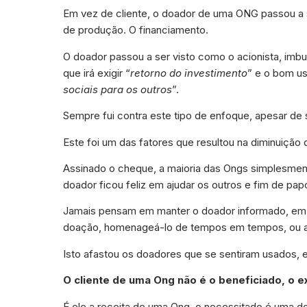
Em vez de cliente, o doador de uma ONG passou a
de produção. O financiamento.
O doador passou a ser visto como o acionista, im
que irá exigir “
retorno do investimento
” e o bom us
sociais para os outros
”.
Sempre fui contra este tipo de enfoque, apesar de 
Este foi um das fatores que resultou na diminuição
Assinado o cheque, a maioria das Ongs simplesmen
doador ficou feliz em ajudar os outros e fim de pap
Jamais pensam em manter o doador informado, em 
doação, homenageá-lo de tempos em tempos, ou até
Isto afastou os doadores que se sentiram usados,
O cliente de uma Ong não é o beneficiado, o e
É ele a receita de uma Ong, o necessitado é uma d