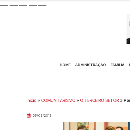
__
__
__
__
__
__
__
__
__
__
HOME
ADMINISTRAÇÃO
FAMÍLIA
Início
»
COMUNITARISMO
»
O TERCEIRO SETOR
»
Po
05/08/2013