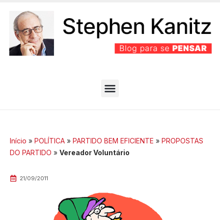
PARTIDO BEM EFICIENTE
MELHORES ARTIGOS
Início
»
POLÍTICA
»
PARTIDO BEM EFICIENTE
»
PROPOSTAS
DO PARTIDO
»
Vereador Voluntário
21/09/2011