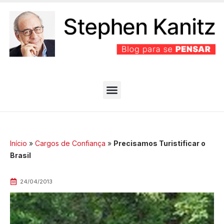
PARTIDO BEM EFICIENTE
MELHORES ARTIGOS
Início
»
Cargos de Confiança
»
Precisamos Turistificar o
Brasil
24/04/2013