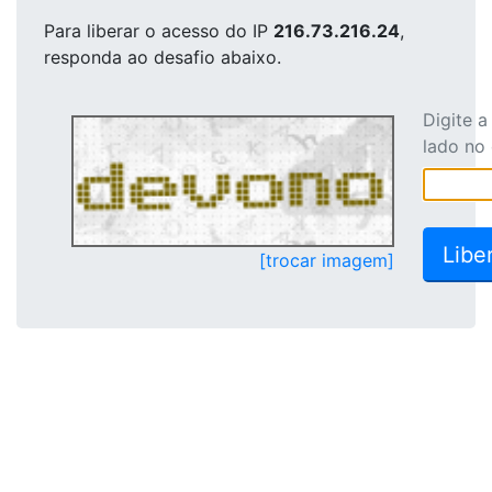
Para liberar o acesso
do IP
216.73.216.24
,
responda ao desafio abaixo.
Digite 
lado no
[trocar imagem]