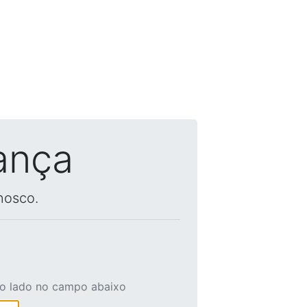
ança
nosco.
ao lado no campo abaixo