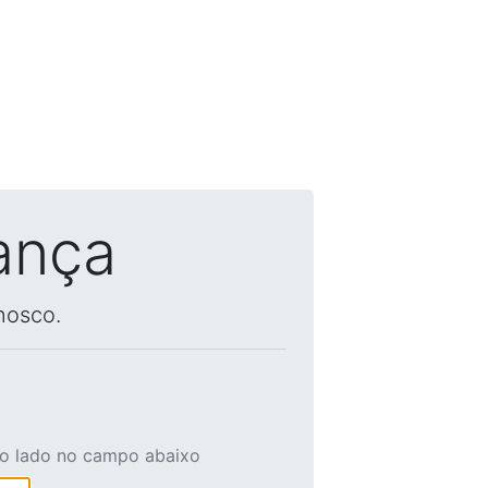
ança
nosco.
ao lado no campo abaixo