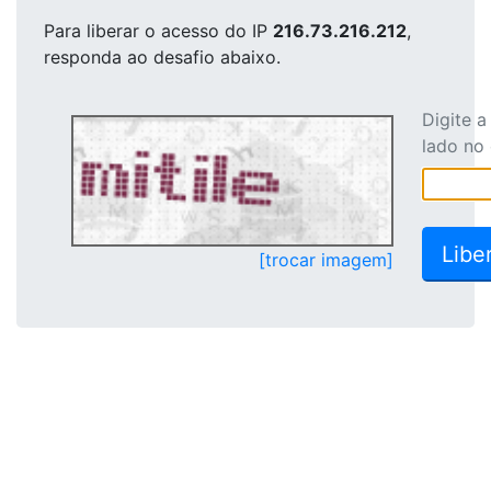
Para liberar o acesso
do IP
216.73.216.212
,
responda ao desafio abaixo.
Digite 
lado no
[trocar imagem]