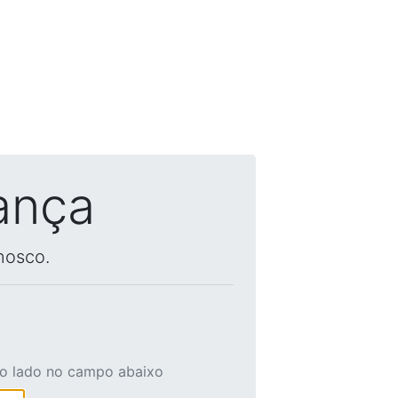
ança
nosco.
ao lado no campo abaixo