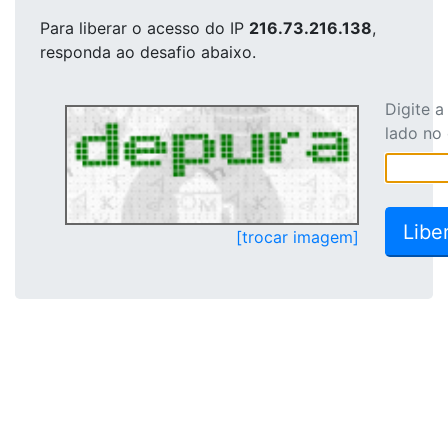
Para liberar o acesso
do IP
216.73.216.138
,
responda ao desafio abaixo.
Digite 
lado no
[trocar imagem]