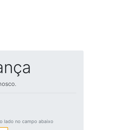
ança
nosco.
ao lado no campo abaixo