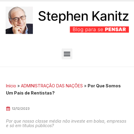
PARTIDO BEM EFICIENTE
MELHORES ARTIGOS
Início
»
ADMINISTRAÇÃO DAS NAÇÕES
»
Por Que Somos
Um País de Rentistas?
12/12/2023
Por que nossa classe média não investe em bolsa, empresas
e só em títulos públicos?