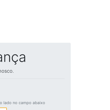
ança
nosco.
ao lado no campo abaixo