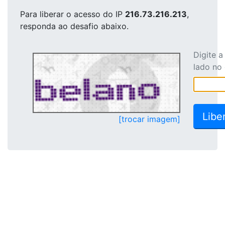
Para liberar o acesso
do IP
216.73.216.213
,
responda ao desafio abaixo.
Digite 
lado no
[trocar imagem]