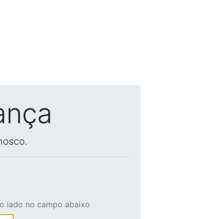
ança
nosco.
ao lado no campo abaixo