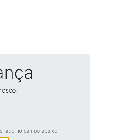
ança
nosco.
ao lado no campo abaixo