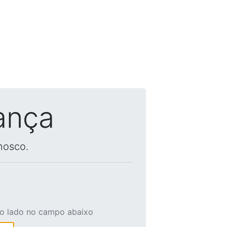
ança
nosco.
ao lado no campo abaixo