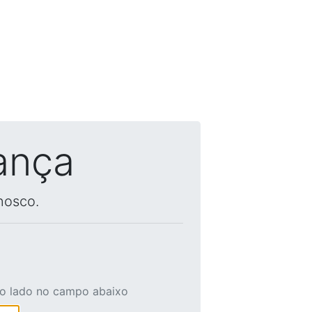
ança
nosco.
ao lado no campo abaixo