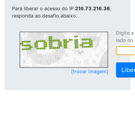
Para liberar o acesso
do IP
216.73.216.36
,
responda ao desafio abaixo.
Digite 
lado no
[trocar imagem]