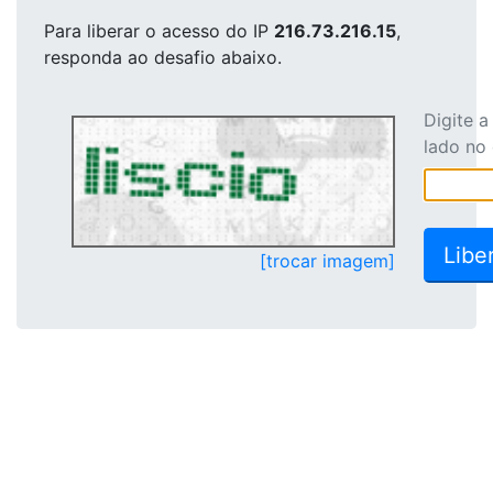
Para liberar o acesso
do IP
216.73.216.15
,
responda ao desafio abaixo.
Digite 
lado no
[trocar imagem]