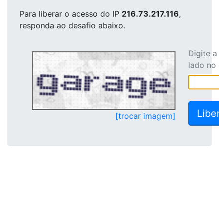
Para liberar o acesso
do IP
216.73.217.116
,
responda ao desafio abaixo.
Digite 
lado no
[trocar imagem]