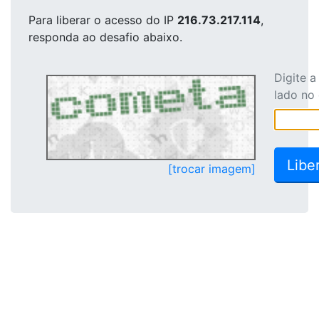
Para liberar o acesso
do IP
216.73.217.114
,
responda ao desafio abaixo.
Digite 
lado no
[trocar imagem]