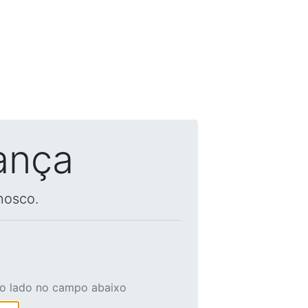
ança
nosco.
ao lado no campo abaixo