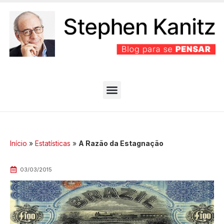
PARTIDO BEM EFICIENTE
MELHORES ARTIGOS
Início
»
Estatísticas
»
A Razão da Estagnação
03/03/2015