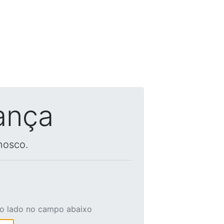
ança
nosco.
ao lado no campo abaixo