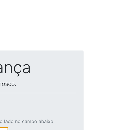
ança
nosco.
ao lado no campo abaixo