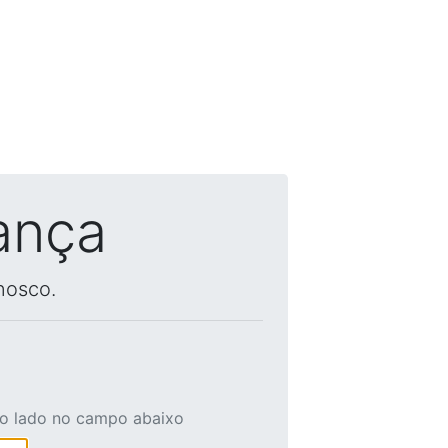
ança
nosco.
ao lado no campo abaixo