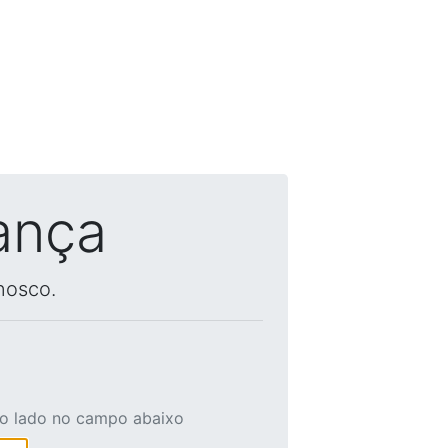
ança
nosco.
ao lado no campo abaixo