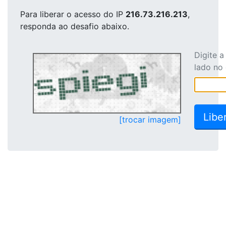
Para liberar o acesso
do IP
216.73.216.213
,
responda ao desafio abaixo.
Digite 
lado no
[trocar imagem]