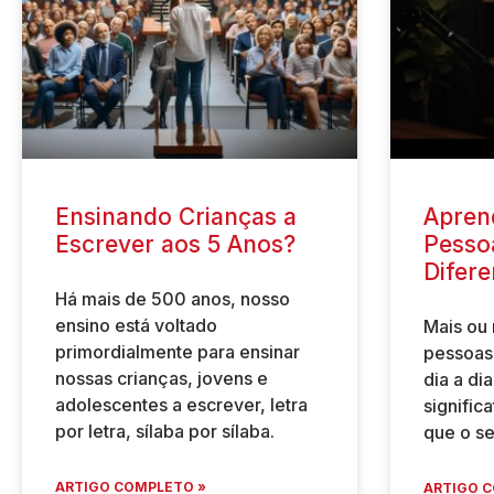
Ensinando Crianças a
Apren
Escrever aos 5 Anos?
Pesso
Difere
Há mais de 500 anos, nosso
ensino está voltado
Mais ou
primordialmente para ensinar
pessoas
nossas crianças, jovens e
dia a di
adolescentes a escrever, letra
signific
por letra, sílaba por sílaba.
que o s
ARTIGO COMPLETO »
ARTIGO C