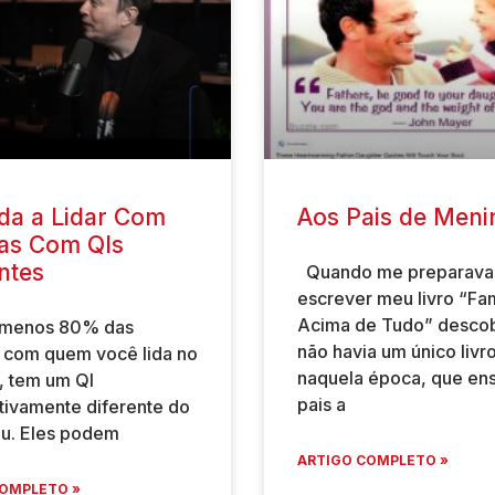
da a Lidar Com
Aos Pais de Meni
as Com QIs
ntes
Quando me preparava
escrever meu livro “Fam
Acima de Tudo” descob
 menos 80% das
não havia um único livro
 com quem você lida no
naquela época, que en
a, tem um QI
pais a
ativamente diferente do
eu. Eles podem
ARTIGO COMPLETO »
OMPLETO »