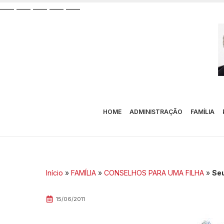
__
__
__
__
__
__
__
__
__
__
HOME
ADMINISTRAÇÃO
FAMÍLIA
Início
»
FAMÍLIA
»
CONSELHOS PARA UMA FILHA
»
Se
15/06/2011