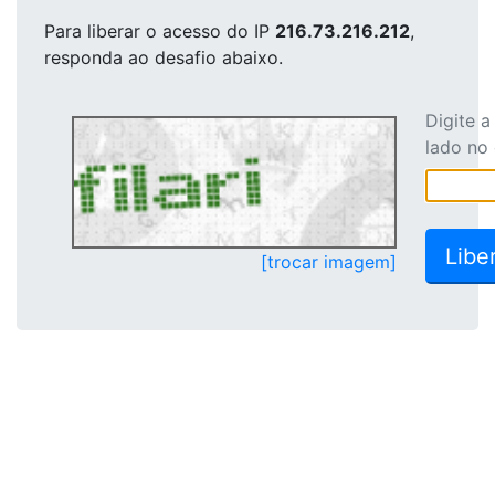
Para liberar o acesso
do IP
216.73.216.212
,
responda ao desafio abaixo.
Digite 
lado no
[trocar imagem]