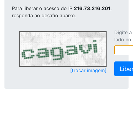
Para liberar o acesso
do IP
216.73.216.201
,
responda ao desafio abaixo.
Digite 
lado no
[trocar imagem]