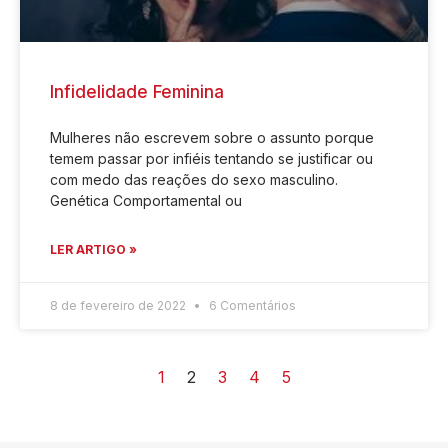
Infidelidade Feminina
Mulheres não escrevem sobre o assunto porque
temem passar por infiéis tentando se justificar ou
com medo das reações do sexo masculino.
Genética Comportamental ou
LER ARTIGO »
8 de fevereiro de 2022
6 Comentários
1
2
3
4
5