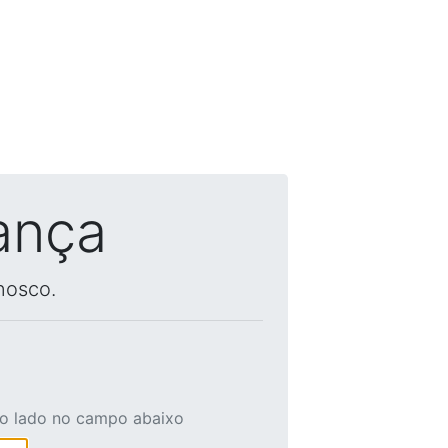
ança
nosco.
ao lado no campo abaixo