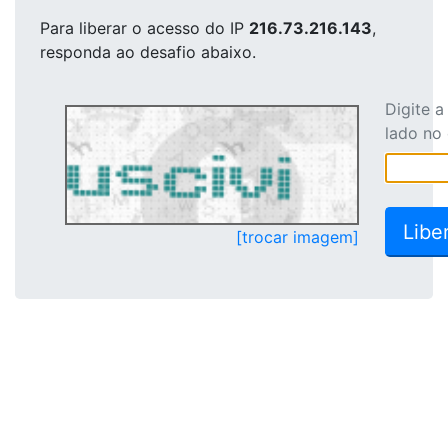
Para liberar o acesso
do IP
216.73.216.143
,
responda ao desafio abaixo.
Digite 
lado no
[trocar imagem]