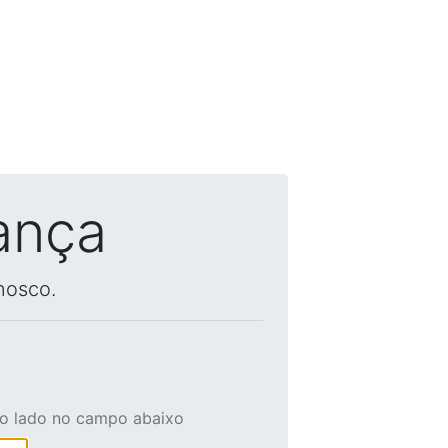
ança
nosco.
ao lado no campo abaixo