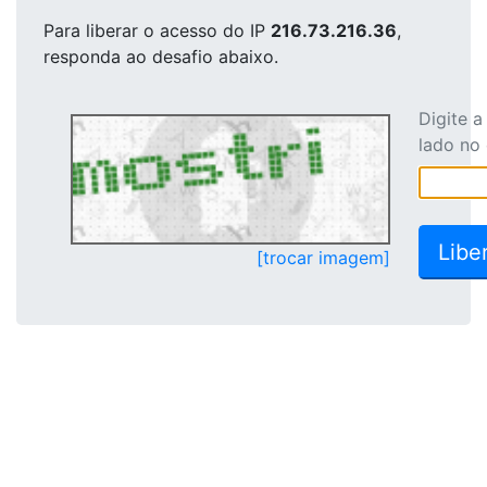
Para liberar o acesso
do IP
216.73.216.36
,
responda ao desafio abaixo.
Digite 
lado no
[trocar imagem]