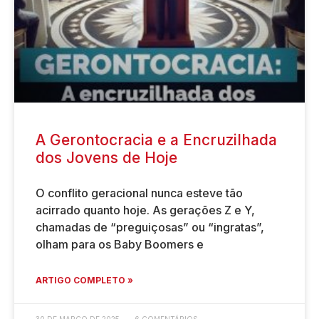
A Gerontocracia e a Encruzilhada
dos Jovens de Hoje
O conflito geracional nunca esteve tão
acirrado quanto hoje. As gerações Z e Y,
chamadas de “preguiçosas” ou “ingratas”,
olham para os Baby Boomers e
ARTIGO COMPLETO »
30 DE MARÇO DE 2025
6 COMENTÁRIOS