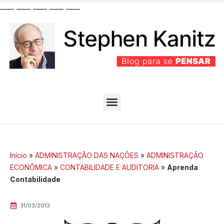
__
__
__
__
__
__
__
__
__
__
PARTIDO BEM EFICIENTE
MELHORES ARTIGOS
Início
»
ADMINISTRAÇÃO DAS NAÇÕES
»
ADMINISTRAÇÃO
ECONÔMICA
»
CONTABILIDADE E AUDITORIA
»
Aprenda
Contabilidade
31/03/2013