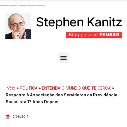
__
__
__
__
__
__
__
__
__
__
PARTIDO BEM EFICIENTE
MELHORES ARTIGOS
Início
»
POLÍTICA
»
ENTENDA O MUNDO QUE TE CERCA
»
Resposta à Associação dos Servidores da Previdência
Socialista 17 Anos Depois
12/08/2017