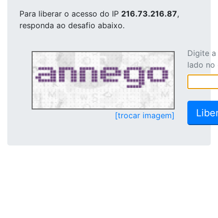
Para liberar o acesso
do IP
216.73.216.87
,
responda ao desafio abaixo.
Digite 
lado no
[trocar imagem]