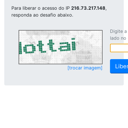
Para liberar o acesso
do IP
216.73.217.148
,
responda ao desafio abaixo.
Digite 
lado no
[trocar imagem]